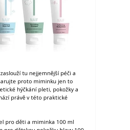
zaslouží tu nejjemnější péči a
Darujte proto miminku jen to
etické hýčkání pleti, pokožky a
hází právě v této praktické
 gel pro děti a miminka 100 ml
n pro dětskou pokožku hlavy 100