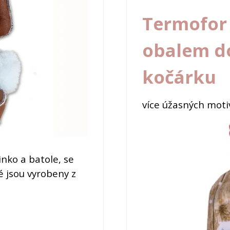
Termofor 
obalem do
kočárku
více úžasných moti
nko a batole, se
é jsou vyrobeny z