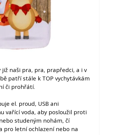
již naši pra, pra, prapředci, a i v
bě patří stále k TOP vychytávkám
í či prohřátí.
je el. proud, USB ani
u vařící voda, aby posloužil proti
d nebo studeným nohám, čí
 pro letní ochlazení nebo na