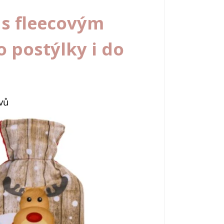
s fleecovým
 postýlky i do
vů