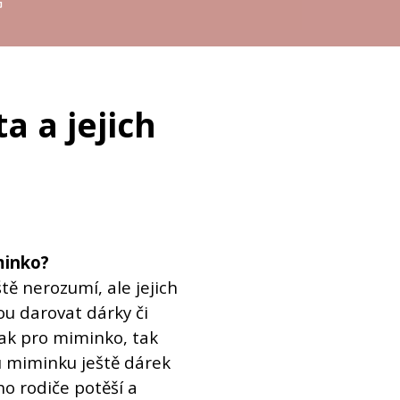
G
a a jejich
minko?
tě nerozumí, ale jejich
bou darovat dárky či
jak pro miminko, tak
u miminku ještě dárek
ho rodiče potěší a