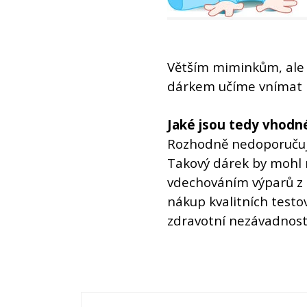
Větším miminkům, ale 
dárkem učíme vnímat r
Jaké jsou tedy vhodné
Rozhodně nedoporučuje
Takový dárek by mohl n
vdechováním výparů z 
nákup kvalitních testo
zdravotní nezávadnost