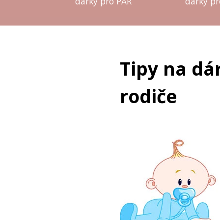
dárky pro PÁR
dárky pr
Tipy na dá
rodiče