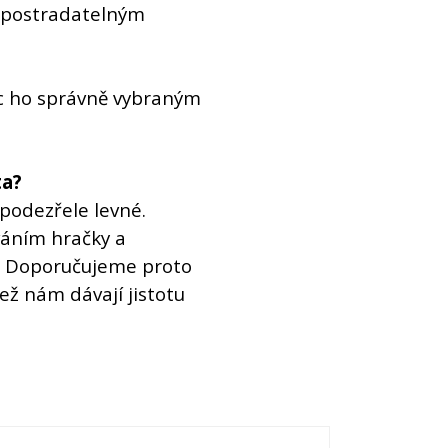
nepostradatelným
c ho správně vybraným
ta?
podezřele levné.
váním hračky a
í. Doporučujeme proto
ež nám dávají jistotu