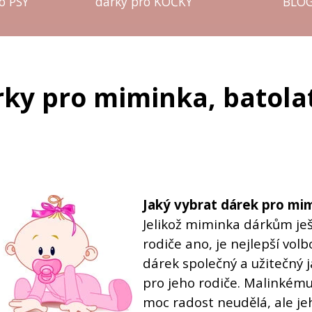
o PSY
dárky pro KOČKY
BLO
rky pro miminka, batolat
Jaký vybrat dárek pro mi
Jelikož miminka dárkům ješ
rodiče ano, je nejlepší vol
dárek společný a užitečný 
pro jeho rodiče. Malinkém
moc radost neudělá, ale je