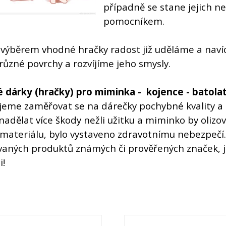
případně se stane jejich 
pomocníkem.
výběrem vhodné hračky radost již uděláme a naví
ůzné povrchy a rozvíjíme jeho smysly.
 dárky (hračky) pro miminka - kojence - batola
me zaměřovat se na dárečky pochybné kvality a 
adělat více škody nežli užitku a miminko by olizo
materiálu, bylo vystaveno zdravotnímu nebezpeč
vaných produktů známých či prověřených značek, j
i!