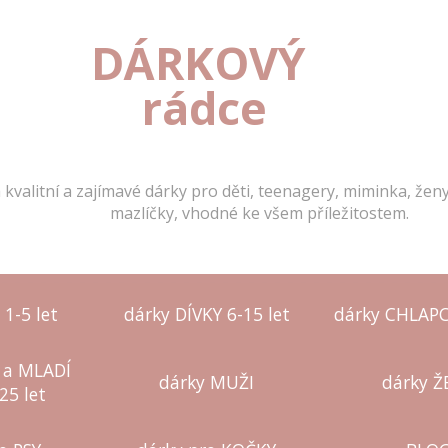
DÁRKOVÝ 
rádce
 kvalitní a zajímavé dárky pro děti, teenagery, miminka, žen
mazlíčky, vhodné ke všem příležitostem.
 1-5 let
dárky DÍVKY 6-15 let
dárky CHLAPCI
 a MLADÍ
dárky MUŽI
dárky Ž
25 let