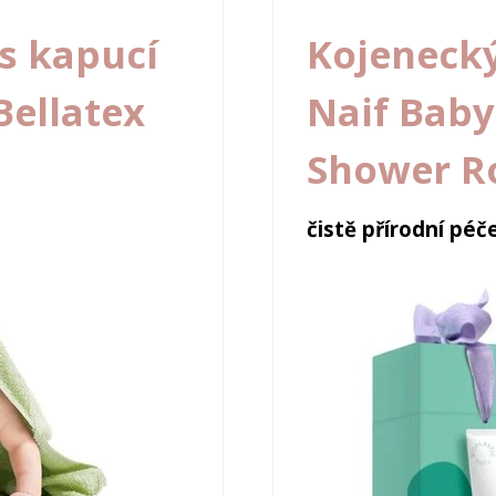
s kapucí
Kojenecký
Bellatex
Naif Baby
Shower Ro
čistě přírodní pé