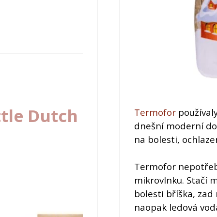
tle Dutch
Termofor
používaly 
dnešní moderní do
na bolesti, ochlazen
Termofor nepotřebu
mikrovlnku. Stačí m
bolesti bříška, za
naopak ledová voda