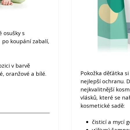
é osušky s
 po koupání zabalí,
zici v barvě
Pokožka děťátka si 
é, oranžové a bílé.
nejlepší ochranu. 
nejkvalitnější kosm
vlásků, které se na
kosmetické sadě:
čisticí a mycí
výživný šampo