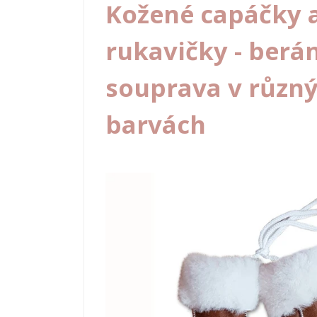
Kožené capáčky 
rukavičky - berá
souprava v různ
barvách