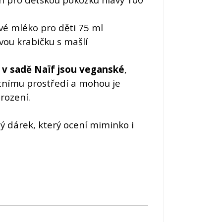
ové mléko pro děti 75 ml
ou krabičku s mašlí
 v sadě Naïf
jsou veganské
,
tnímu prostředí a mohou je
rození.
lý dárek, který ocení miminko i