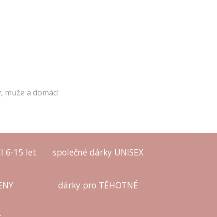
y, muže a domácí 
 6-15 let
společné dárky UNISEX
ENY
dárky pro TĚHOTNÉ