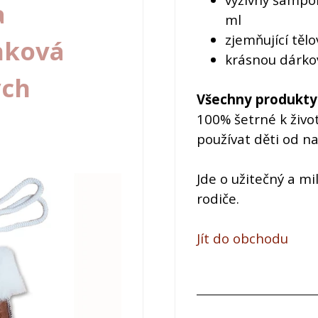
a
ml
zjemňující těl
nková
krásnou dárkov
ých
Všechny produkty
100% šetrné k živo
používat děti od na
Jde o užitečný a mi
rodiče.
Jít do obchodu